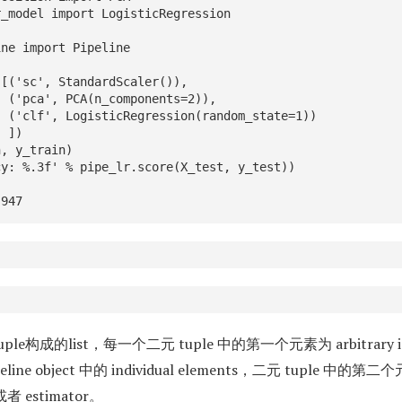
_model import LogisticRegression

ne import Pipeline

[('sc', StandardScaler()),

),

1))

)

, y_train)

y: %.3f' % pipe_lr.score(X_test, y_test))

.947
ple构成的list，每一个二元 tuple 中的第一个元素为 arbitrary iden
ine object 中的 individual elements，二元 tuple 中的第二个元
者 estimator。