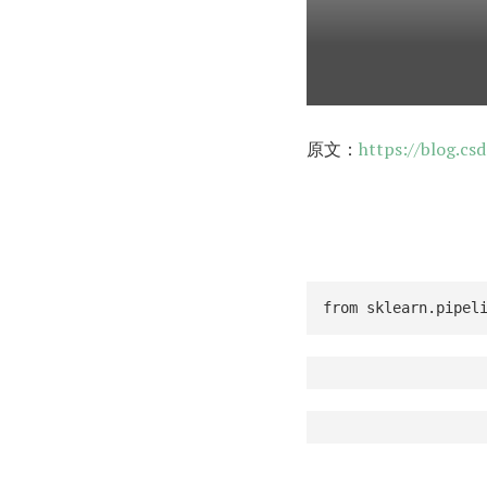
原文：
https://blog.cs
from sklearn.pipel