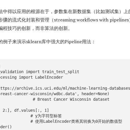
法中得以应用的根源在于，参数集在新数据集（比如测试集）上
式化封装和管理（streaming workflows with pipeline
编程技巧的创新，而非算法的创新。
来演示sklearn库中强大的Pipeline用法：


validation import train_test_split

cessing import LabelEncoder

ttps://archive.ics.uci.edu/ml/machine-learning-databases
ast Cancer Wisconsin dataset

 2:], df.values[:, 1]

        # y为字符型标签

LabelEncoder类将其转换为0开始的数值型

der()
