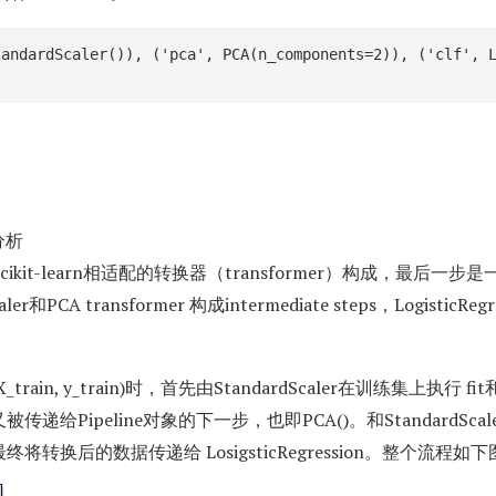
tandardScaler()), ('pca', PCA(n_components=2)), ('clf', 
)
的分析
scikit-learn相适配的转换器（transformer）构成，最后一步是
r和PCA transformer 构成intermediate steps，LogisticRe
(X_train, y_train)时，首先由StandardScaler在训练集上执行 fi
据又被传递给Pipeline对象的下一步，也即PCA()。和StandardSc
法，最终将转换后的数据传递给 LosigsticRegression。整个流程