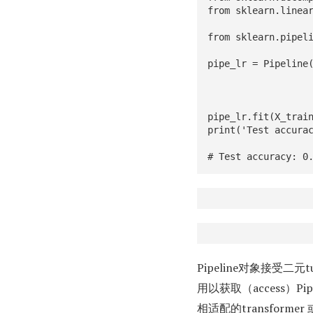
from sklearn.linear
from sklearn.pipeli
pipe_lr = Pipeline(
                    ('pca', PCA(n_components=2)
                    ('clf', LogisticRegression(random_state=
                    ]
pipe_lr.fit(X_train
print('Test accurac
# Test accuracy: 0
Pipeline对象接受二元tu
用以获取（access）Pipel
相适配的transformer 或