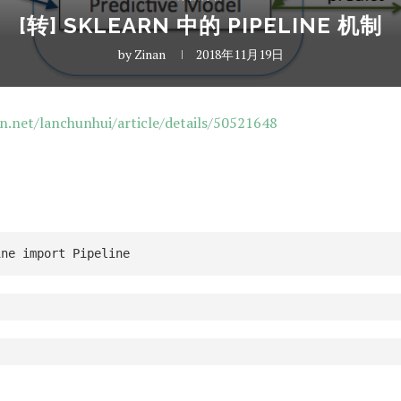
[转] SKLEARN 中的 PIPELINE 机制
by
Zinan
2018年11月19日
dn.net/lanchunhui/article/details/50521648
ine import Pipeline