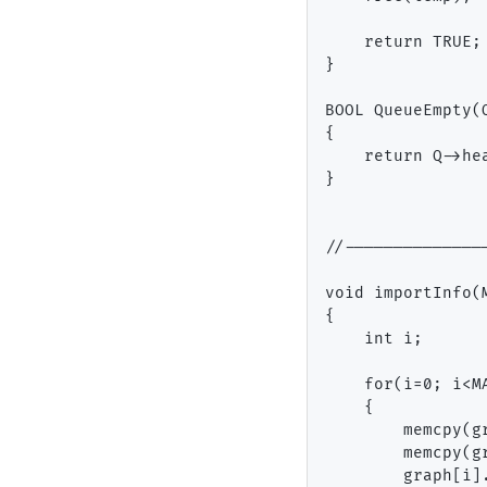
    return TRUE;

}

BOOL QueueEmpty(Q
{

    return Q->hea
}

//--------------
void importInfo(M
{

    int i;

    for(i=0; i<MA
    {

        memcpy(g
        memcpy(g
        graph[i].