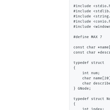
#include <stdio.h
#include <stdlib.
#include <string.
#include <conio.h
#include <windows
#define MAX 7

const char *na
const char *de
typedef struct

{

    int num;

    char name[20]
    char describe
} GNode;

typedef struct No
{

    int index;
