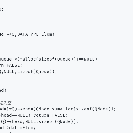
;

e **Q,DATATYPE Elem)

Queue *)malloc(sizeof(Queue)))==NULL)

n FALSE;

Q,NULL,sizeof(Queue));

d)

点为空

ad=(*Q)->end=(QNode *)malloc(sizeof(QNode));

>head==NULL) return FALSE;

*Q)->head,NULL,sizeof(QNode));

d->data=Elem;
