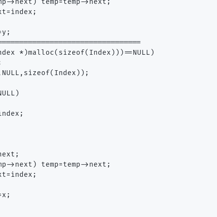
mp->next) temp=temp->next;

t=index;

y;

=================================

ndex *)malloc(sizeof(Index)))==NULL)



NULL,sizeof(Index));

ULL)

ndex;

ext;

mp->next) temp=temp->next;

t=index;

x;
