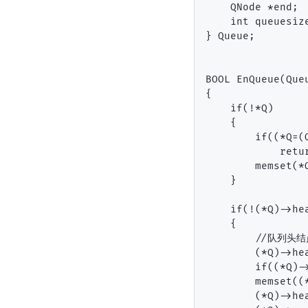
    QNode *end;

    int queuesize
} Queue;

BOOL EnQueue(Queu
{

    if(!*Q)

    {

        if((*Q=(
            retur
        memset(*
    }

    if(!(*Q)->hea
    {

        //队列头结
        (*Q)->he
        if((*Q)-
        memset((
        (*Q)->hea