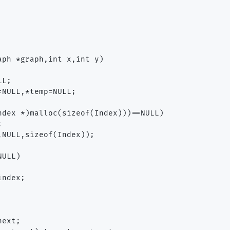
aph *graph,int x,int y)

L;

NULL,*temp=NULL;

ndex *)malloc(sizeof(Index)))==NULL)



NULL,sizeof(Index));

ULL)

ndex;

ext;
