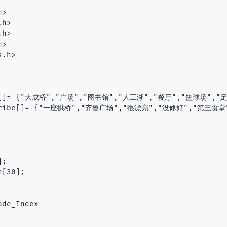
>

h>

h>

>

.h>

me[]= {"大成桥","广场","图书馆","人工湖","餐厅","篮球场","足
scribe[]= {"一座拱桥","齐鲁广场","很漂亮","没修好","第三食堂
;

[30];

de_Index
