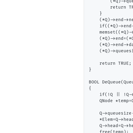
        (*Q)->que
        return TR
    }

    (*Q)->end->n
    if((*Q)->end
    memset((*Q)-
    (*Q)->end=(*Q
    (*Q)->end->da
    (*Q)->queuesi
    return TRUE;

}

BOOL DeQueue(Queu
{

    if(!Q || !Q->
    QNode *temp=Q
    Q->queuesiz
    *Elem=Q->head
    Q->head=Q->he
    free(temp);
