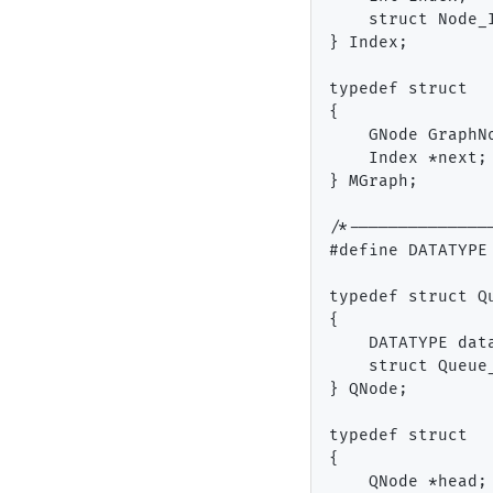
    struct Node_I
} Index;

typedef struct

{

    GNode GraphNo
    Index *next;

} MGraph;

/*--------------
#define DATATYPE 
typedef struct Qu
{

    DATATYPE data
    struct Queue_
} QNode;

typedef struct

{

    QNode *head;
