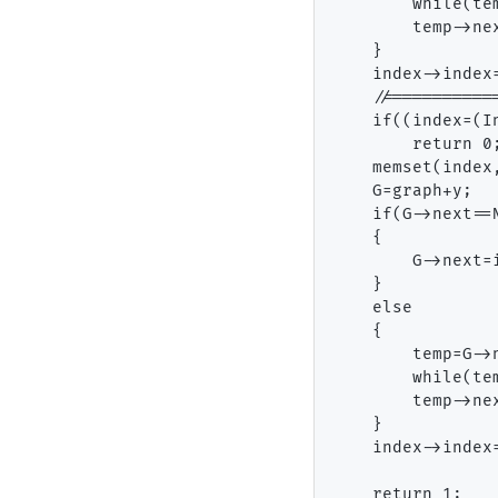
        while(te
        temp->nex
    }

    index->index=
    //==========
    if((index=(I
        return 0;
    memset(index,
    G=graph+y;

    if(G->next==N
    {

        G->next=i
    }

    else

    {

        temp=G->n
        while(te
        temp->nex
    }

    index->index=
    return 1;
