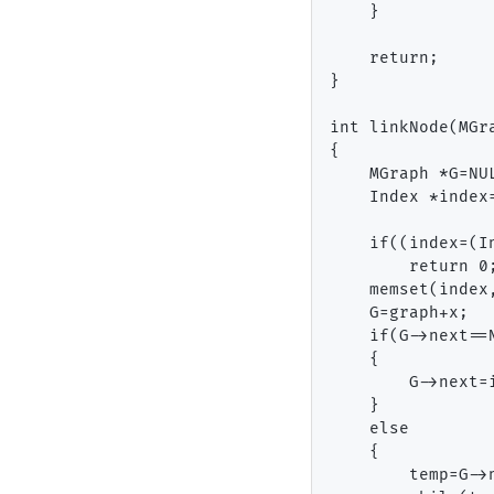
    }

    return;

}

int linkNode(MGr
{

    MGraph *G=NUL
    Index *index=
    if((index=(I
        return 0;
    memset(index,
    G=graph+x;

    if(G->next==N
    {

        G->next=i
    }

    else

    {

        temp=G->n