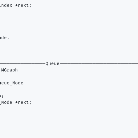
ndex *next;

de;

-----------------Queue-----------------------------
MGraph

eue_Node

;

Node *next;
