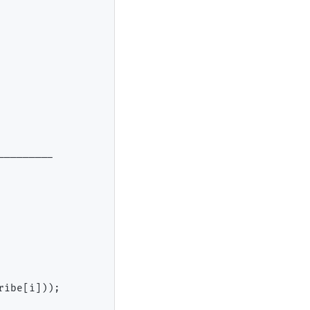
--------

ibe[i]));
