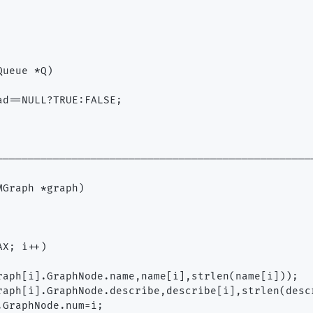
ueue *Q)

d==NULL?TRUE:FALSE;

---------------------------------------------------
Graph *graph)

X; i++)

raph[i].GraphNode.name,name[i],strlen(name[i]));

raph[i].GraphNode.describe,describe[i],strlen(descr
GraphNode.num=i;
