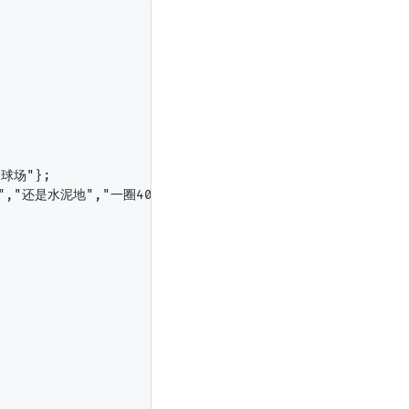
球场"};

","还是水泥地","一圈400米"};
