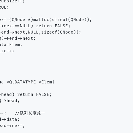
uesize++;

UE;

ext=(QNode *)malloc(sizeof(QNode));

->next==NULL) return FALSE;

>end->next,NULL,sizeof(QNode));

)->end->next;

ta=Elem;

ze++;

e *Q,DATATYPE *Elem)

head) return FALSE;

->head;

e--;   //队列长度减一

->data;

ad->next;
