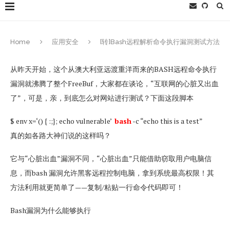
Home
应用安全
[转]Bash远程解析命令执行漏洞测试方法
从昨天开始，这个从澳大利亚远渡重洋而来的BASH远程命令执行
漏洞就沸腾了整个FreeBuf，大家都在谈论，“互联网的心脏又出血
了”，可是，亲，到底怎么对网站进行测试？下面这段脚本
$ env x=‘() { :;}; echo vulnerable’
bash
-c “echo this is a test”
真的如各路大神们说的这样吗？
它与“心脏出血”漏洞不同，“心脏出血”只能借助窃取用户电脑信
息，而bash 漏洞允许黑客远程控制电脑，拿到系统最高权限！其
方法利用就更简单了——复制/粘贴一行命令代码即可！
Bash漏洞为什么能够执行